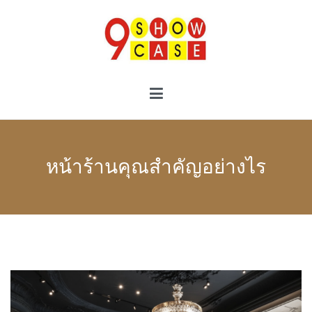
Skip
to
content
9showcase
9showcase
หน้าร้านคุณสำคัญอย่างไร