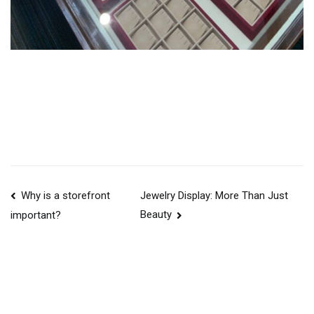
Post
Why is a storefront
Jewelry Display: More Than Just
Beauty
important?
navigation